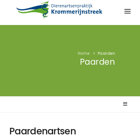
HOME
GEZELSCHAPSDIEREN
Home
Paarden
PAARDEN
Paarden
WIE WE ZIJN
AFSPRAAK
CONTACT
SPOEDGEVAL?
Paardenartsen